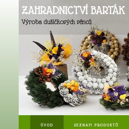
ZAHRADNICTVÍ BARTÁK
Výroba dušičkových věnců
ÚVOD
SEZNAM PRODUKTŮ