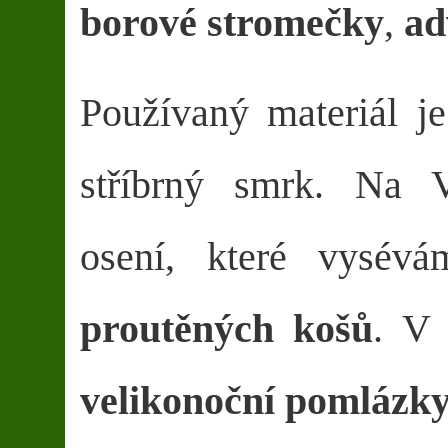
borové stromečky
,
ad
Používaný materiál je
stříbrný smrk. Na V
osení, které vysév
proutěných košů
. V
velikonoční pomlázk