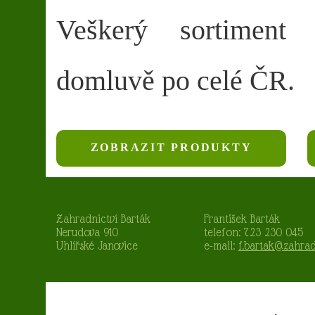
Veškerý sortiment
domluvě po celé ČR.
ZOBRAZIT PRODUKTY
Zahradnictví Barták
František Barták
Nerudova 910
telefon: 723 230 045
Uhlířské Janovice
e-mail:
f.bartak@zahrad